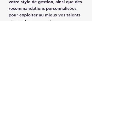
votre style de gestion, ainsi que des
recommandations personnalisées
pour exploiter au mieux vos talents
et aborder les axes de
développement.
Joignez-vous aux rangs des
gestionnaires éclairés qui ont choisi
de se démarquer et de livrer des
performances hors du commun.
Votre avenir en tant que
gestionnaire accompli commence
dès à présent.
Pour plus d'informations