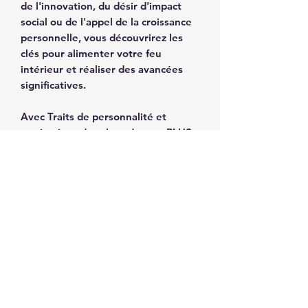
de l'innovation, du désir d'impact
social ou de l'appel de la croissance
personnelle, vous découvrirez les
clés pour alimenter votre feu
intérieur et réaliser des avancées
significatives.
Avec Traits de personnalité et
motivations dans le cadre pro PLUS,
vous ouvrez la porte à un avenir où
vous pouvez exploiter votre
potentiel au maximum et évoluer
avec confiance dans un monde
professionnel en constante
évolution. Osez plonger dans la
profondeur de qui vous êtes et
découvrez un parcours professionnel
enrichissant et aligné sur votre vraie
nature.